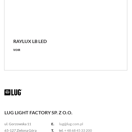
RAYLUX LB LED
VOIR
LUG LIGHT FACTORY SP. Z O.O.
ul. Gorzowska 11
E.
lug@lug.com.pl
65-127 Zielona Góra
T.
tel.
+ 48 68 45 33 200