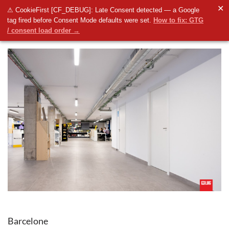
✕
⚠ CookieFirst [CF_DEBUG]: Late Consent detected — a Google
tag fired before Consent Mode defaults were set.
How to fix: GTG
/ consent load order →
Barcelone