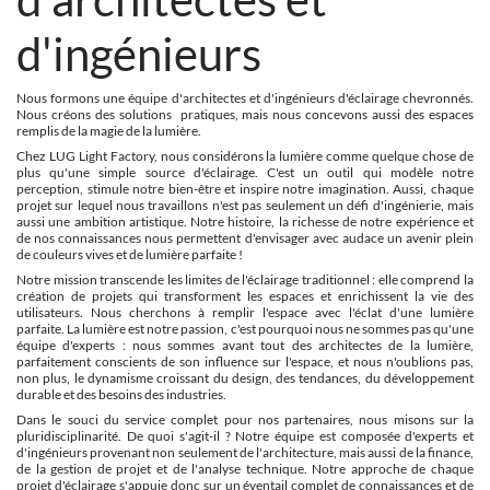
d'ingénieurs
Nous formons une équipe d'architectes et d'ingénieurs d'éclairage chevronnés.
Nous créons des solutions pratiques, mais nous concevons aussi des espaces
remplis de la magie de la lumière.
Chez LUG Light Factory, nous considérons la lumière comme quelque chose de
plus qu'une simple source d'éclairage. C'est un outil qui modèle notre
perception, stimule notre bien-être et inspire notre imagination. Aussi, chaque
projet sur lequel nous travaillons n'est pas seulement un défi d'ingénierie, mais
aussi une ambition artistique. Notre histoire, la richesse de notre expérience et
de nos connaissances nous permettent d'envisager avec audace un avenir plein
de couleurs vives et de lumière parfaite !
Notre mission transcende les limites de l'éclairage traditionnel : elle comprend la
création de projets qui transforment les espaces et enrichissent la vie des
utilisateurs. Nous cherchons à remplir l'espace avec l'éclat d'une lumière
parfaite. La lumière est notre passion, c'est pourquoi nous ne sommes pas qu'une
équipe d'experts : nous sommes avant tout des architectes de la lumière,
parfaitement conscients de son influence sur l'espace, et nous n'oublions pas,
non plus, le dynamisme croissant du design, des tendances, du développement
durable et des besoins des industries.
Dans le souci du service complet pour nos partenaires, nous misons sur la
pluridisciplinarité. De quoi s'agit-il ? Notre équipe est composée d'experts et
d'ingénieurs provenant non seulement de l'architecture, mais aussi de la finance,
de la gestion de projet et de l'analyse technique. Notre approche de chaque
projet d'éclairage s'appuie donc sur un éventail complet de connaissances et de