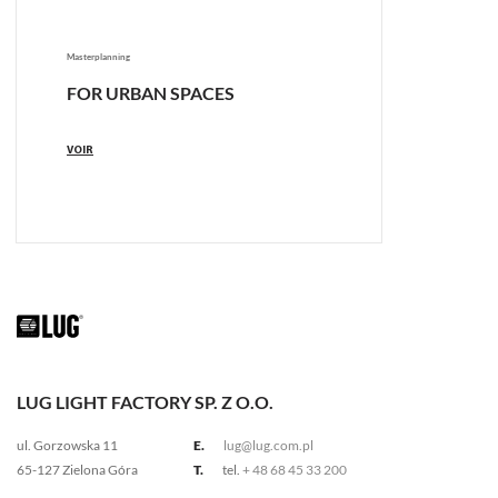
Masterplanning
FOR URBAN SPACES
VOIR
LUG LIGHT FACTORY SP. Z O.O.
ul. Gorzowska 11
E.
lug@lug.com.pl
65-127 Zielona Góra
T.
tel.
+ 48 68 45 33 200