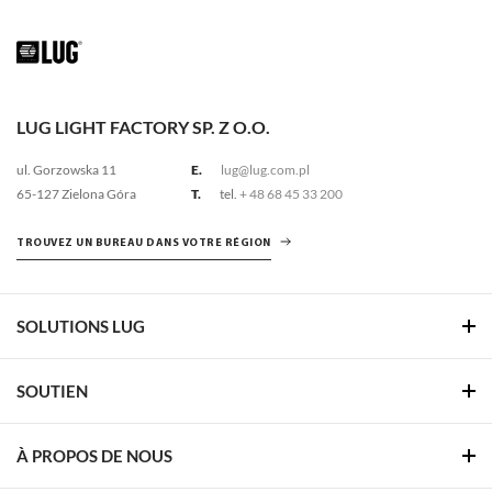
LUG LIGHT FACTORY SP. Z O.O.
ul. Gorzowska 11
E.
lug@lug.com.pl
65-127 Zielona Góra
T.
tel.
+ 48 68 45 33 200
TROUVEZ UN BUREAU DANS VOTRE RÉGION
SOLUTIONS LUG
SOUTIEN
À PROPOS DE NOUS