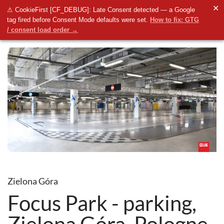
✕
⚠ CookieFirst [CF_DEBUG]: Late Consent detected — a Google
tag fired before Consent Mode defaults were set.
How to fix: GTG
/ consent load order →
Zielona Góra
Focus Park - parking,
Zielona Góra, Pologne