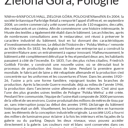
%%frm=b%%FOCUS MALL, ZIELONA GÓRA, POLOGNE%%end%% En 2004, la
société britannique Parkridge Retail a remporté l’appel d’offres et, en septembre
2008, un centre commercial y a été ouvert avec plus de 110 magasins, des cafés,
des restaurants et un cinéma. Afin de commémorer une histoire intéressante, le
Musée des textiles a également été établi dans le bâtiment. Les architectes, après
de nombreuses consultations avec le restaurateur, ont réussi à préserver le
caractère industriel du bâtiment, tout en lui donnant des caractéristiques
d’investissements modernes. Le début de l’histoire de « ‘Polska Wełna »’ remonte
au XIXe siècle. En 1832, les Anglais ont fondé une entreprise qui a construit la
première filature avec un entraînement à vapeur innovant. Malheureusement, le
bâtiment a été complètement détruit par le feu et pendant deux ans, les habitants
passaient à côté de l’incendie. En 1835, l’un des plus riches citadins, Friedrich
Gottlob Förster, y construisit une nouvelle usine, où se déroulait tout le
processus de production des tissus de laine. Pendant la première guerre
mondiale, le fabricant de laine a été rebaptisée allemande et la production s’est
concentrée sur les uniformes et les couvertures d’hiver. Dans les années 1920–
26, l’usine a pris une forme familière, rejoignant toutes les branches de
production. Après la Seconde Guerre mondiale, déjà au milieu de l’année 1946,
la production dans l’ancienne usine allemande a été relancée. C’est ainsi que
l’une des plus grandes usines textiles de Pologne ‘Polska Wełna’ a été créée.
Pendant l’ère communiste, l’équipe de l’usine était composée de 3000 personnes
de la ville et de ses environs. L’usine produisait des millions de mètres de tissu par
an, sans interruption jusqu’au début des années 1990. L’éclairage du bâtiment
historique était un défi. Visuellement, les luminaires devaient être en harmonie
avec les éléments de la conception industrielle originale. La société LUG a fourni
des milliers de luminaires pour éclairer à la fois les intérieurs et les façades de la
galerie ou du parking. Depuis les deux niveaux, vous pouvez accéder
directement à la galerie. Les couleurs noir et blanc sont conservées dans ces