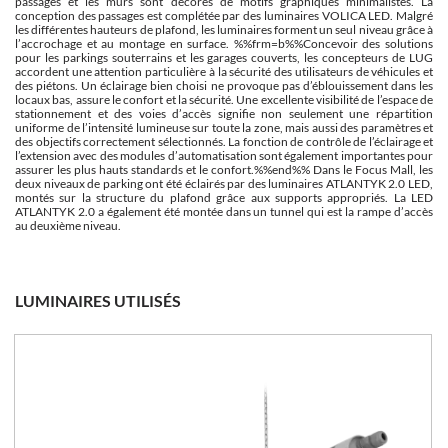
passages et les murs sont décorés de motifs graphiques minimalistes. La
conception des passages est complétée par des luminaires VOLICA LED. Malgré
les différentes hauteurs de plafond, les luminaires forment un seul niveau grâce à
l’accrochage et au montage en surface. %%frm=b%%Concevoir des solutions
pour les parkings souterrains et les garages couverts, les concepteurs de LUG
accordent une attention particulière à la sécurité des utilisateurs de véhicules et
des piétons. Un éclairage bien choisi ne provoque pas d’éblouissement dans les
locaux bas, assure le confort et la sécurité. Une excellente visibilité de l’espace de
stationnement et des voies d’accès signifie non seulement une répartition
uniforme de l’intensité lumineuse sur toute la zone, mais aussi des paramètres et
des objectifs correctement sélectionnés. La fonction de contrôle de l’éclairage et
l’extension avec des modules d’automatisation sont également importantes pour
assurer les plus hauts standards et le confort.%%end%% Dans le Focus Mall, les
deux niveaux de parking ont été éclairés par des luminaires ATLANTYK 2.0 LED,
montés sur la structure du plafond grâce aux supports appropriés. La LED
ATLANTYK 2.0 a également été montée dans un tunnel qui est la rampe d’accès
au deuxième niveau.
LUMINAIRES UTILISÉS