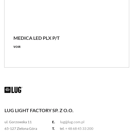
MEDICA LED PLX P/T
43 - 71 [W]
VOIR
4500 - 9050 [lm]
105 - 127 [lm/W]
Comparer les familles
LUG LIGHT FACTORY SP. Z O.O.
ul. Gorzowska 11
E.
lug@lug.com.pl
65-127 Zielona Góra
T.
tel.
+ 48 68 45 33 200