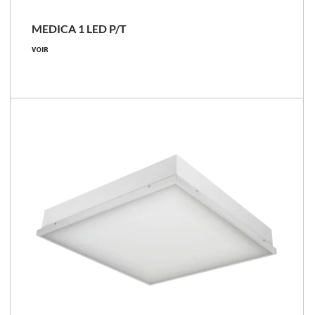
MEDICA 1 LED P/T
39 - 58 [W]
VOIR
3750 - 5450 [lm]
91 - 100 [lm/W]
Comparer les familles