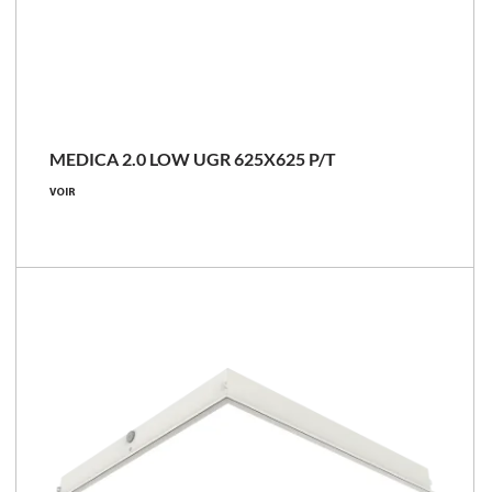
NOUVEAU
MEDICA 2.0 LOW UGR 625X625 P/T
24 - 58 [W]
VOIR
2500 - 5600 [lm]
91 - 113 [lm/W]
Comparer les familles