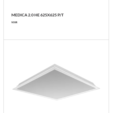
MEDICA 2.0 HE 625X625 P/T
19 - 38 [W]
VOIR
2700 - 5200 [lm]
137 - 142 [lm/W]
Comparer les familles