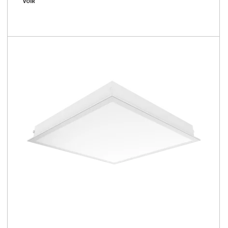
VOIR
2500 - 5600 [lm]
91 - 113 [lm/W]
Comparer les familles
NOUVEAU