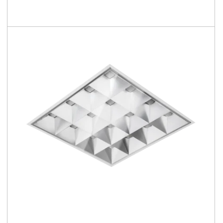
3750 - 5450 [lm]
91 - 100 [lm/W]
Comparer les familles