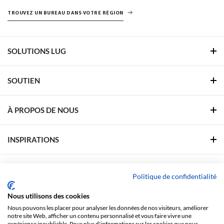
TROUVEZ UN BUREAU DANS VOTRE RÉGION
SOLUTIONS LUG
SOUTIEN
À PROPOS DE NOUS
INSPIRATIONS
ZONE DE SOUTIEN
Politique de confidentialité
Nous utilisons des cookies
SUIVEZ-NOUS
Nous pouvons les placer pour analyser les données de nos visiteurs, améliorer
notre site Web, afficher un contenu personnalisé et vous faire vivre une
Facebook
Linkedin
YouTube
Pinterest
expérience inoubliable. Pour plus d'informations sur les cookies que nous