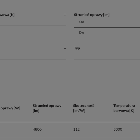
wowa [K]
Strumień oprawy [lm]
Typ
Strumień oprawy
Skuteczność
Temperatura
 oprawy [W]
[lm]
[lm/W]
barwowa [K]
4800
112
3000
Dane produ