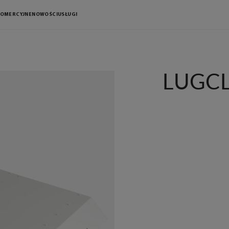
KOMERCYJNE
NOWOŚCI
USŁUGI
LUGCLA