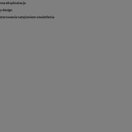
wa eksploatacja
y design
sterowania natężeniem oświetlenia