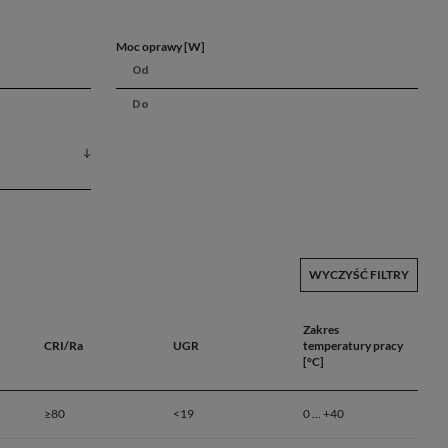
Moc oprawy [W]
WYCZYŚĆ FILTRY
Zakres
CRI/Ra
UGR
temperatury pracy
[°C]
≥80
<19
0 ... +40
ktu