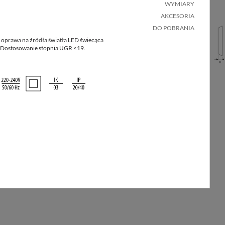
WYMIARY
AKCESORIA
Ilość
Masa
Ilość w
na
netto
DO POBRANIA
opakowaniu
palecie
[kg]
prawa na źródła światła LED świecąca
. Dostosowanie stopnia UGR <19.
40
1
4.4
40
1
4.5