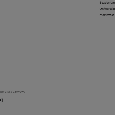
Bezobsługo
Uniwersaln
Możliwość 
mperatura barwowa
K]