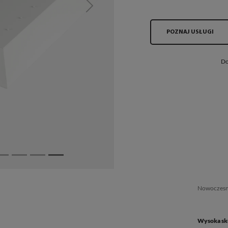
Next
POZNAJ USŁUGI
Do
Nowoczesna
Wysoka sk