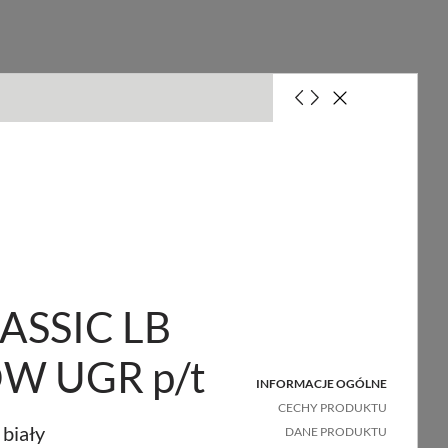
ezpiecznika 10A (B)
ezpiecznika 16A (B)
ASSIC LB
OW UGR p/t
INFORMACJE OGÓLNE
CECHY PRODUKTU
biały
DANE PRODUKTU