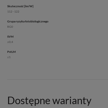
Skuteczność [lm/W]
112 - 122
Grupa ryzyka fotobiologicznego
RG0
SVM
≤0,4
PstLM
≤1
Dostępne warianty