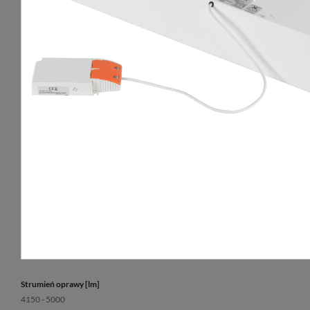
Rozsył światła
Żywotność L80B1
obrotowo-symetryczny
100 000 h
Sposób świecenia
Żywotność L90B1
bezpośredni
30 000 h
Klosz
Gwarancja
pleksi opalowa (PLX)
3 lata
Temperatura barwowa [K]
3000, 4000
CRI/Ra
≥80
UGR
<19
Strumień oprawy [lm]
4150 - 5000