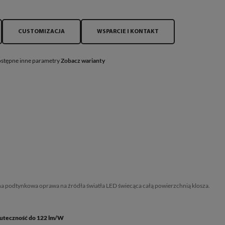
CUSTOMIZACJA
WSPARCIE I KONTAKT
stępne inne parametry
Zobacz warianty
 podtynkowa oprawa na źródła światła LED świecąca całą powierzchnią klosza.
uteczność do 122 lm/W