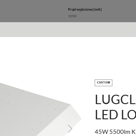
Prąd wyjściowy [mA]
1050
Rodzaj osprzętu
ED, DALI
Źródło światła
LED
Maksymalna ilość opraw w obwodzie dla b
12 - 25
CUSTOM
Maksymalna ilość opraw w obwodzie dla b
20 - 40
LUGCL
LED L
Wymiary
45W 5500lm K 
Next