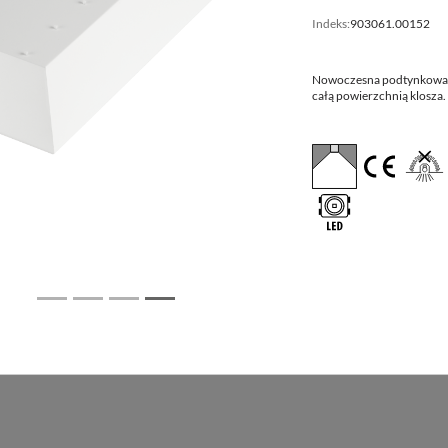
Indeks:
903061.00152
0
Wymiary
Wymiary
montażowe
[mm] LxWxH
[mm] LxW
Nowoczesna podtynkowa o
całą powierzchnią klosza
0
595x595x80
600x600
620x620x80
625x625