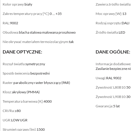
Kolor oprawy:
biały
Zawiera źródło światła
Zakres temperatury pracy [°C]:
0 ... +35
Moc oprawy [W]:
13
RAL:
9002
Rodzaj osprzętu:
DALI
Obudowa:
blacha stalowa malowana proszkowo
Źródło światła:
LED
Dane mechaniczne
Nie okrywać materiałem termoizolacyjnym:
tak
Montaż
DANE OPTYCZNE:
DANE OGÓLNE:
bezpośrednio na konstrukcji sufitu
Kolor oprawy
Rozsył światła:
symetryczny
Informacje dodatkowe
Zasilanie bezpieczne n
biały
Sposób świecenia:
bezpośredni
Uwagi:
RAL 9002
Zakres temperatury pracy [°C]
Raster:
paraboliczny raster błyszczący (PAR)
Żywotność L80B10:
50
0 ... +40
Klosz:
akrylowy (PMMA)
Żywotność L90B10:
30
RAL
Temperatura barwowa [K]:
4000
Gwarancja:
5 lat
9003
CRI/Ra:
≥80
Obudowa
UGR:
LOW UGR
blacha stalowa malowana proszkowo
Strumień oprawy [lm]:
1500