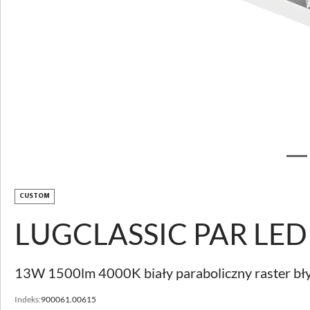
Pobierz zdjęcie
LUGCLASSIC LB LED
p/t
OPIS PRODUKTU
CUSTOM
PARAMETRY TECHNICZNE
LUGCLASSIC PAR LED
DO POBRANIA
AKCESORIA
13W 1500lm 4000K biały paraboliczny raster bł
POZNAJ USŁUGI
CUSTOMIZACJA
Indeks:
900061.00615