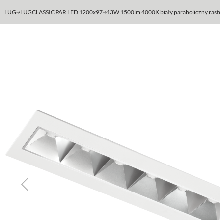
LUG
LUGCLASSIC PAR LED 1200x97
13W 1500lm 4000K biały paraboliczny raste
Previous
Next
Previous