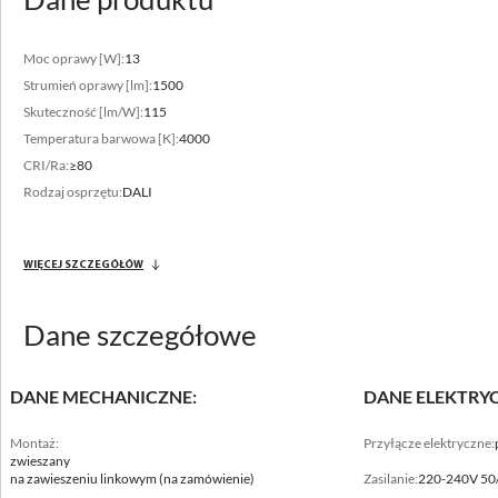
Moc oprawy [W]:
13
Strumień oprawy [lm]:
1500
Skuteczność [lm/W]:
115
Temperatura barwowa [K]:
4000
Zakres strumienia świetlnego
CRI/Ra:
≥80
Rodzaj osprzętu:
DALI
4150 - 5000 [lm]
Zróżnicowana temperatura barwowa
WIĘCEJ SZCZEGÓŁÓW
3000 - 4000 [K]
Dane szczegółowe
DANE MECHANICZNE:
DANE ELEKTRY
Montaż:
Przyłącze elektryczne:
zwieszany
na zawieszeniu linkowym (na zamówienie)
Zasilanie:
220-240V 50