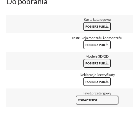
Do pobrania
Sposób świecenia
bezpośredni
Karta katalogowa
Klosz
POBIERZ PLIK
pleksi opalowa (PLX)
Instrukcja montażu i demontażu
Temperatura barwowa [K]
POBIERZ PLIK
3000, 4000
Modele 3D/2D
CRI/Ra
POBIERZ PLIK
≥80
Deklaracje i certyfikaty
UGR
POBIERZ PLIK
<19
Tekst przetargowy
Strumień oprawy [lm]
POKAŻ TEKST
4150 - 5000
Skuteczność [lm/W]
112 - 122