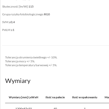
Typ
Skuteczność [lm/W]:
115
600x600, 625x625
Grupa ryzyka fotobiologicznego:
RG0
Nie okrywać materiałem termoizolacyjnym
SVM:
≤0,4
tak
PstLM:
≤1
Dane elektryczne
Tolerancja strumienia świetlnego +/- 10%.
Zasilanie
Tolerancja mocy +/- 5%.
220-240V 50/60Hz
Tolerancja temperatury barwowej +/- 5%.
Zawiera źródło światła
Wymiary
tak
Moc oprawy [W]
36 - 43
Wymiary [mm] LxWxH
Ilość na palecie
Ilość w opakowaniu
Mas
Prąd wyjściowy [mA]
1200x97x55
40
1