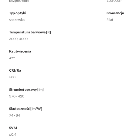
bezpośredni
100 000 h
Typ optyki
Gwarancja
soczewka
5 lat
Temperatura barwowa [K]
3000, 4000
Kąt świecenia
45°
CRI/Ra
≥80
Strumień oprawy [lm]
370 - 420
Skuteczność [lm/W]
74 - 84
SVM
≤0,4