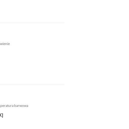
wienie
mperatura barwowa
K]