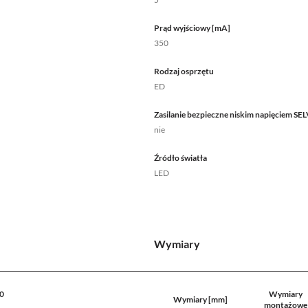
Prąd wyjściowy [mA]
350
Rodzaj osprzętu
ED
Zasilanie bezpieczne niskim napięciem SE
nie
Źródło światła
LED
Wymiary
0
Wymiary
Wymiary [mm]
montażowe