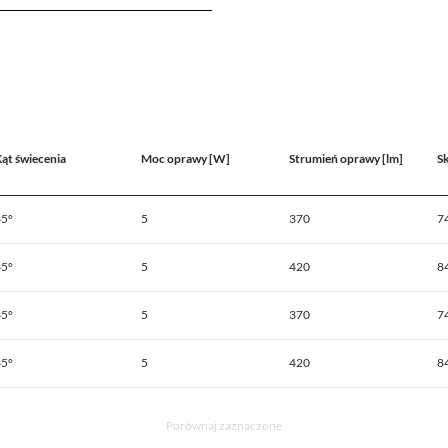
ąt świecenia
Moc oprawy [W]
Strumień oprawy [lm]
S
45°
5
370
7
45°
5
420
8
45°
5
370
7
45°
5
420
8
Porównaj zaznaczone