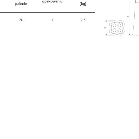
opakowaniu
palecie
[kg]
70
1
2.5