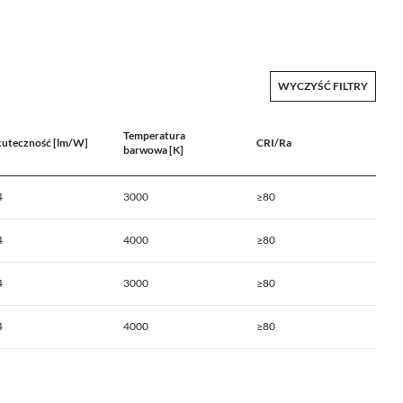
WYCZYŚĆ FILTRY
Temperatura
kuteczność [lm/W]
CRI/Ra
barwowa [K]
4
3000
≥80
4
4000
≥80
4
3000
≥80
4
4000
≥80