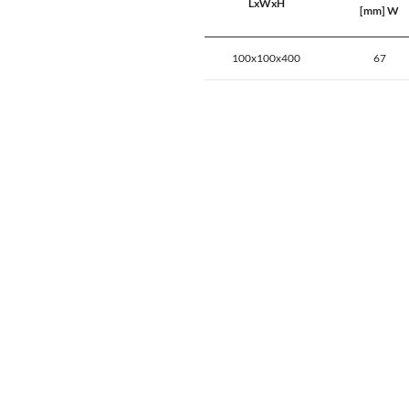
LxWxH
[mm] W
100x100x400
67