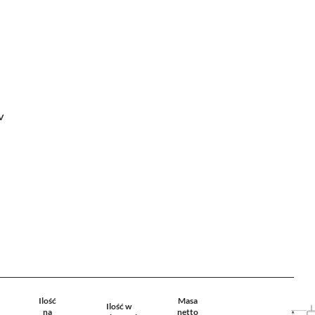
LV
Ilość
Masa
Ilość w
na
netto