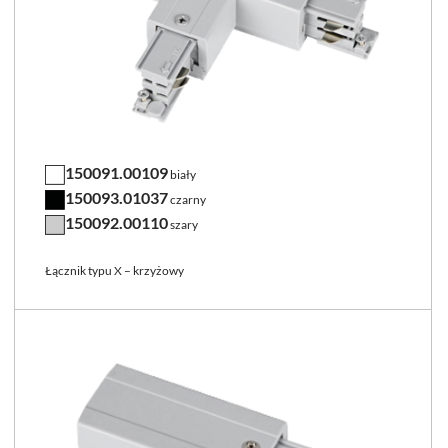
150091.00109
biały
150093.01037
czarny
150092.00110
szary
Łącznik typu X – krzyżowy