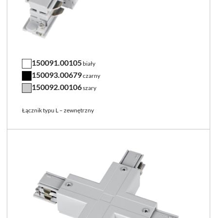
150091.00105
biały
150093.00679
czarny
150092.00106
szary
Łącznik typu L – zewnętrzny