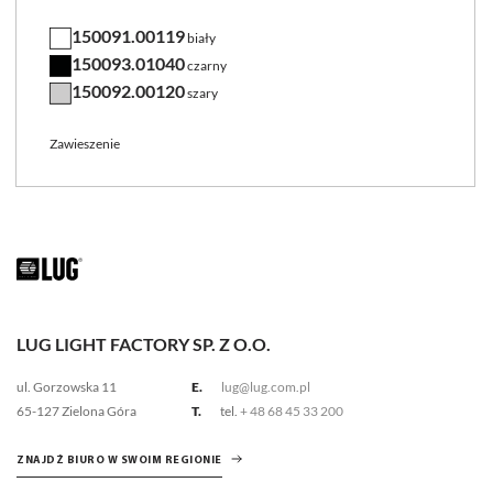
150091.00119
biały
150093.01040
czarny
150092.00120
szary
Zawieszenie
LUG LIGHT FACTORY SP. Z O.O.
ul. Gorzowska 11
E.
lug@lug.com.pl
65-127 Zielona Góra
T.
tel.
+ 48 68 45 33 200
ZNAJDŹ BIURO W SWOIM REGIONIE