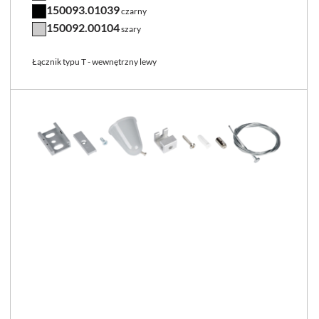
150093.01039
czarny
150092.00104
szary
Łącznik typu T - wewnętrzny lewy