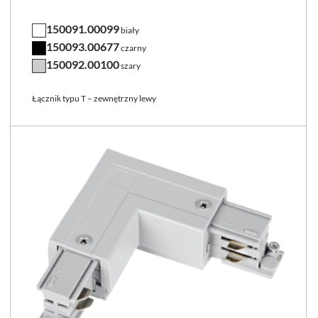
150091.00099
biały
150093.00677
czarny
150092.00100
szary
Łącznik typu T – zewnętrzny lewy