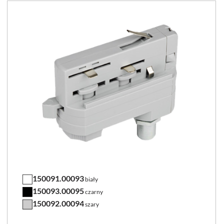
150091.00093
biały
150093.00095
czarny
150092.00094
szary