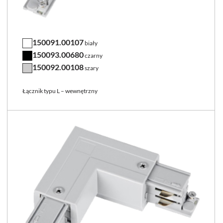
150091.00107
biały
150093.00680
czarny
150092.00108
szary
Łącznik typu L – wewnętrzny