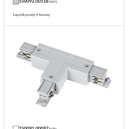
150092.00118
szary
Łącznik prosty 3-fazowy
150091.00097
biały