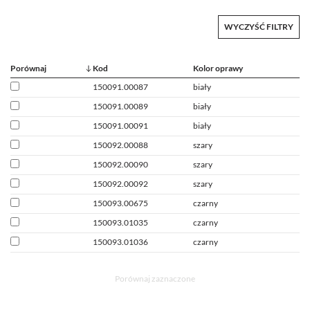
WYCZYŚĆ FILTRY
Porównaj
Kod
Kolor oprawy
150091.00087
biały
150091.00089
biały
150091.00091
biały
150092.00088
szary
150092.00090
szary
150092.00092
szary
150093.00675
czarny
150093.01035
czarny
150093.01036
czarny
Porównaj zaznaczone