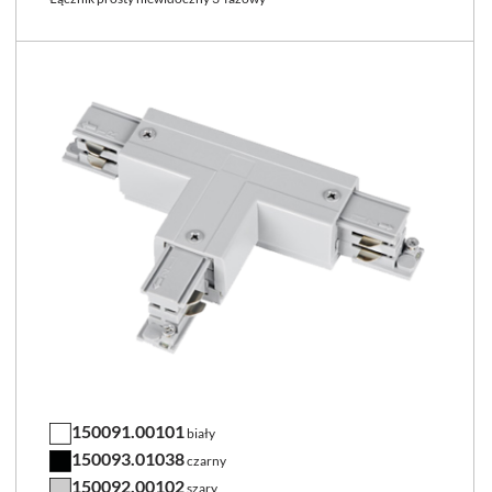
150091.00101
biały
150093.01038
czarny
150092.00102
szary