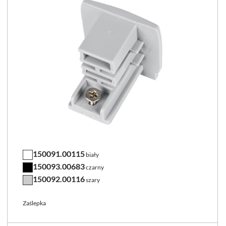
150091.00115
biały
150093.00683
czarny
150092.00116
szary
Zaślepka