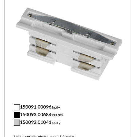
150091.00096
biały
150093.00684
czarny
150092.01041
szary
Łącznik prosty niewidoczny 3-fazowy