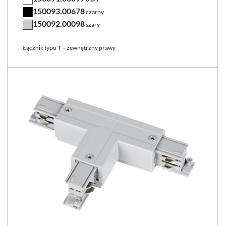
150093.00678
czarny
150092.00098
szary
Łącznik typu T – zewnętrzny prawy