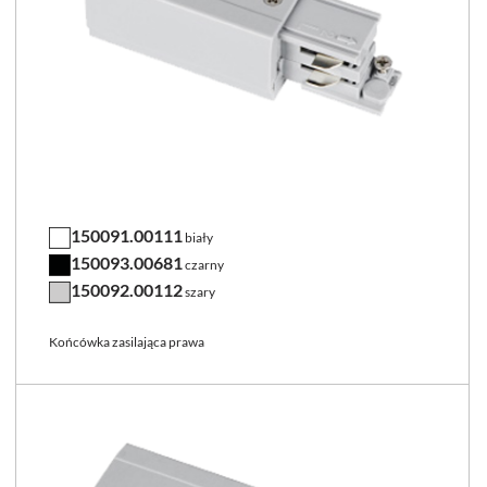
150091.00111
biały
150093.00681
czarny
150092.00112
szary
Końcówka zasilająca prawa