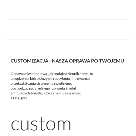
CUSTOMIZACJA - NASZA OPRAWA PO TWOJEMU
Oprawa oświetleniowa, jak podaje dziennik norm, to
urządzenie, które służy do rozsyłania, filtrowania i
przekształcania strumienia świetlnego,
pochodzącego z jednego lub wielu źródeł
emitujących światło, która znajduje się w sieci
zasilającej
custom