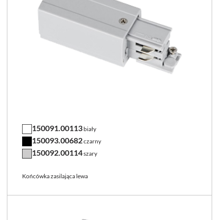
150091.00113
biały
150093.00682
czarny
150092.00114
szary
Końcówka zasilająca lewa