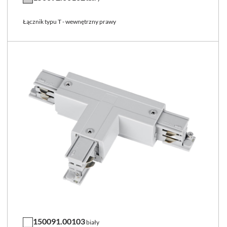
Łącznik typu T - wewnętrzny prawy
150091.00103
biały