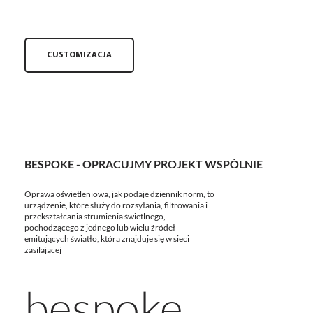
CUSTOMIZACJA
BESPOKE - OPRACUJMY PROJEKT WSPÓLNIE
Oprawa oświetleniowa, jak podaje dziennik norm, to
urządzenie, które służy do rozsyłania, filtrowania i
przekształcania strumienia świetlnego,
pochodzącego z jednego lub wielu źródeł
emitujących światło, która znajduje się w sieci
zasilającej
bespoke