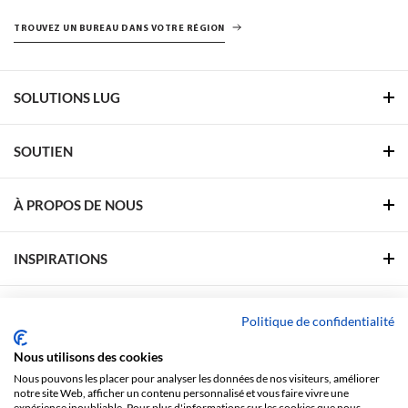
TROUVEZ UN BUREAU DANS VOTRE RÉGION
SOLUTIONS LUG
SOUTIEN
À PROPOS DE NOUS
INSPIRATIONS
ZONE DE SOUTIEN
Politique de confidentialité
Nous utilisons des cookies
SUIVEZ-NOUS
Nous pouvons les placer pour analyser les données de nos visiteurs, améliorer
notre site Web, afficher un contenu personnalisé et vous faire vivre une
expérience inoubliable. Pour plus d'informations sur les cookies que nous