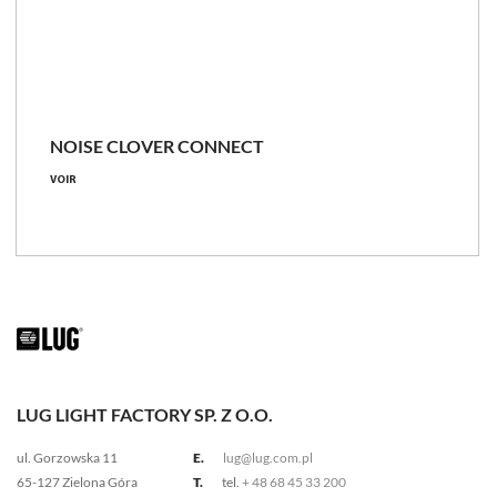
NOISE CLOVER CONNECT
VOIR
LUG LIGHT FACTORY SP. Z O.O.
ul. Gorzowska 11
E.
lug@lug.com.pl
65-127 Zielona Góra
T.
tel.
+ 48 68 45 33 200