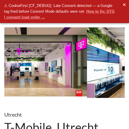
✕
⚠ CookieFirst [CF_DEBUG]: Late Consent detected — a Google
tag fired before Consent Mode defaults were set.
How to fix: GTG
/ consent load order →
Utrecht
T-Mobile, Utrecht,