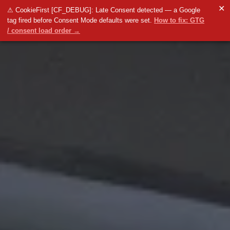
✕
⚠ CookieFirst [CF_DEBUG]: Late Consent detected — a Google
tag fired before Consent Mode defaults were set.
How to fix: GTG
/ consent load order →