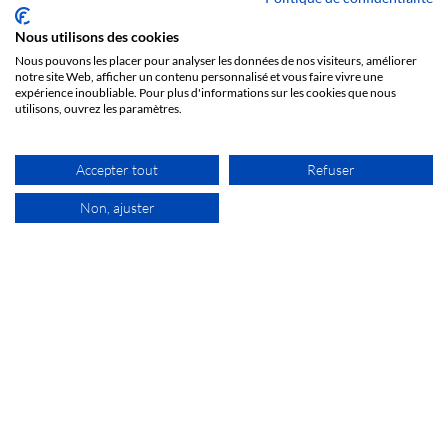
VERTICA
Nous utilisons des cookies
Nous pouvons les placer pour analyser les données de nos visiteurs, améliorer
notre site Web, afficher un contenu personnalisé et vous faire vivre une
expérience inoubliable. Pour plus d'informations sur les cookies que nous
Luminaire décoratif sur pied équipé de sources lumineuses
utilisons, ouvrez les paramètres.
LED.
Accepter tout
Refuser
PARAMÈTRES
Puissance luminaire [W]
Lumen OUT [lm]
Efficacité [lm/W]
Non, ajuster
70 [W]
5600 - 6900 [lm]
80 - 99 [lm/W]