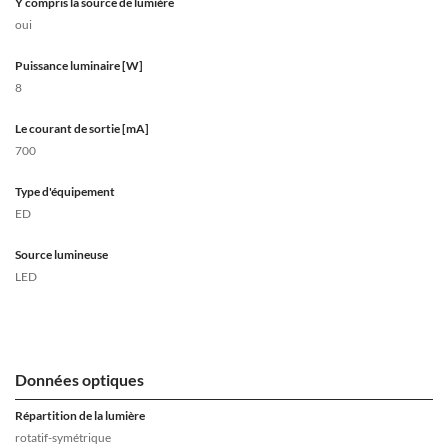
Y compris la source de lumière
oui
Puissance luminaire [W]
8
Le courant de sortie [mA]
700
Type d'équipement
ED
Source lumineuse
LED
Données optiques
Répartition de la lumière
rotatif-symétrique