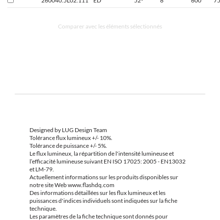
260040.5L02.111
ED
52°
8
600
7
Comparer avec les éléments sélectionnés
Designed by LUG Design Team
Tolérance flux lumineux +/- 10%.
Tolérance de puissance +/- 5%.
Le flux lumineux, la répartition de l'intensité lumineuse et
l’efficacité lumineuse suivant EN ISO 17025: 2005 - EN13032
et LM-79.
Actuellement informations sur les produits disponibles sur
notre site Web www.flashdq.com
Des informations détaillées sur les flux lumineux et les
puissances d'indices individuels sont indiquées sur la fiche
technique.
Les paramètres de la fiche technique sont donnés pour