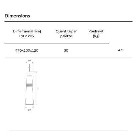
Dimensions
Dimensions [mm]
Quantité par
Poids net
LxD1xD2
palette
[kg]
4.5
470x100x120
30