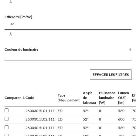
Efficacité [lm/W]
Couleur du luminaire
EFFACER LES FILTRES
Angle
Puissance
Lumen
Type
Ef
Comparer
Code
de
luminaire
OUT
d'équipement
[l
faisceau
[W]
[lm]
260030.5L01.111
ED
52°
8
560
7
260030.5L02.111
ED
52°
8
600
7
260040.5L01.111
ED
52°
8
560
7