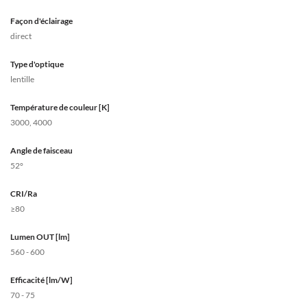
Façon d'éclairage
direct
Type d'optique
lentille
Température de couleur [K]
3000, 4000
Angle de faisceau
52°
CRI/Ra
≥80
Lumen OUT [lm]
560 - 600
Efficacité [lm/W]
70 - 75