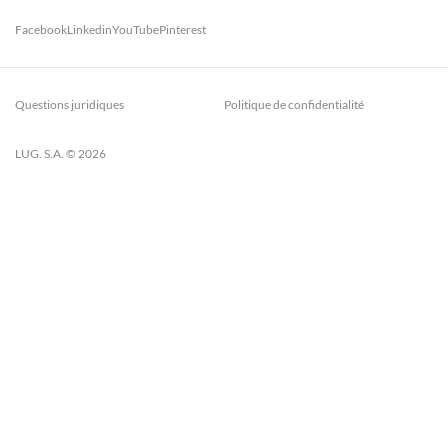
Facebook
Linkedin
YouTube
Pinterest
Questions juridiques
Politique de confidentialité
LUG. S.A. © 2026