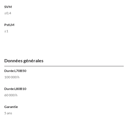
SVM
≤0,4
PstLM
≤1
Données générales
Durée L70B50
100 000 h
Durée L80B10
60 000 h
Garantie
5 ans