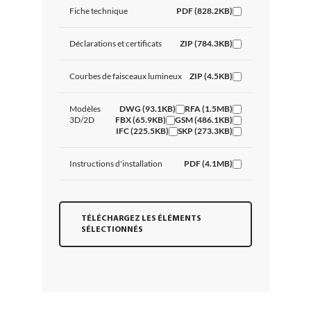
Fiche technique
PDF (828.2KB)
Déclarations et certificats
ZIP (784.3KB)
Courbes de faisceaux lumineux
ZIP (4.5KB)
Modèles
DWG (93.1KB)
RFA (1.5MB)
3D/2D
FBX (65.9KB)
GSM (486.1KB)
IFC (225.5KB)
SKP (273.3KB)
Instructions d'installation
PDF (4.1MB)
TÉLÉCHARGEZ LES ÉLÉMENTS
SÉLECTIONNÉS