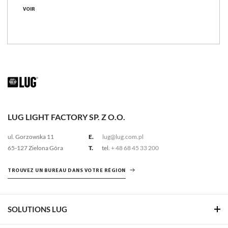
VOIR
LUG LIGHT FACTORY SP. Z O.O.
ul. Gorzowska 11
E.
lug@lug.com.pl
65-127 Zielona Góra
T.
tel.
+ 48 68 45 33 200
TROUVEZ UN BUREAU DANS VOTRE RÉGION
SOLUTIONS LUG