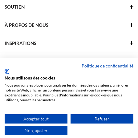
SOUTIEN
À PROPOS DE NOUS
INSPIRATIONS
ZONE DE SOUTIEN
Politique de confidentialité
Nous utilisons des cookies
SUIVEZ-NOUS
Nous pouvons les placer pour analyser les données de nos visiteurs, améliorer
notre site Web, afficher un contenu personnalisé et vous faire vivre une
Facebook
Linkedin
YouTube
Pinterest
expérience inoubliable. Pour plus d'informations sur les cookies que nous
utilisons, ouvrez les paramètres.
Questions juridiques
Politique de confidentialité
Accepter tout
Refuser
Non, ajuster
LUG. S.A. © 2026