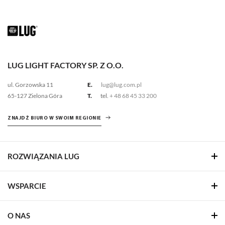
LUG LIGHT FACTORY SP. Z O.O.
ul. Gorzowska 11
E.
lug@lug.com.pl
65-127 Zielona Góra
T.
tel.
+ 48 68 45 33 200
ZNAJDŹ BIURO W SWOIM REGIONIE
ROZWIĄZANIA LUG
WSPARCIE
O NAS