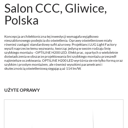
Salon CCC, Gliwice,
Polska
Koncepcja architektoniczna tej inwestycji wymagała wyjątkowo
nieszablonowego podejścia do oświetlenia. Oprawy oświetleniowe miały
również zastąpić standardowy sufit ażurowy. Projektanci LUG Light Factory
wyszli naprzeciw temu wyzwaniu, tworząc jedyną w swoim rodzaju linię
szybkiego montażu - OPTILINE H200 LED. Efekt prac, opartych o wieloletnie
doświadczenia w obszarze projektowania lini szybkiego montażu przeszedł
najśmielsze oczekiwania. OPTILINE H200 LED wyróżnia sie nie tylko formą oraz
szybkim i prostym montażem, ale również wysokimi parametrami i
skutecznością oświetleniową sięgającą aż 114 lm/W.
UŻYTE OPRAWY