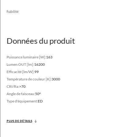
fiabilité
Données du produit
Plage de flux lumineux
10800 - 25100 [lm]
Puissance luminaire [W]:
163
Lumen OUT [lm]:
16200
Température de couleur variable
Efficacité [lm/W]:
99
3000 - 4000 [K]
Température de couleur [K]:
3000
CRI/Ra:
>70
Angle de faisceau:
50°
Type d'équipement:
ED
PLUS DE DÉTAILS