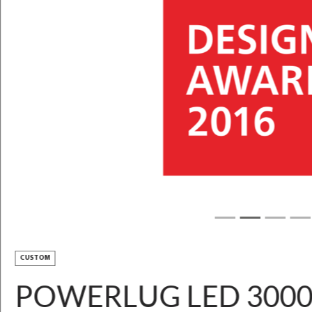
Télécharger l'image
POWERLUG LED
DESCRIPTION DU PRODUIT
PARAMÈTRES TECHNIQUES
À TÉLÉCHARGER
DÉCOUVREZ LES SERVICES
PERSONNALISATION
CUSTOM
ASSISTANCE ET CONTACT
POWERLUG LED 3000
Autres paramètres disponibles
Voir les variantes