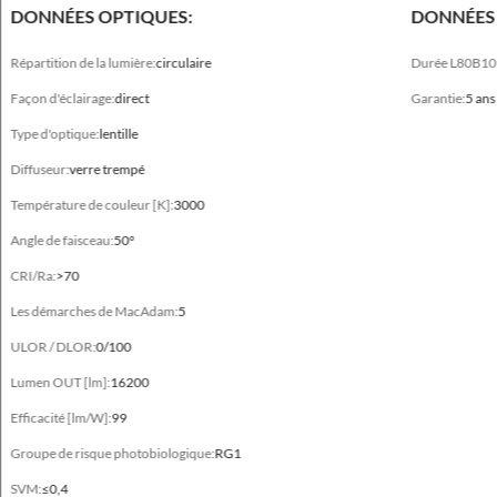
DONNÉES OPTIQUES:
DONNÉES 
Surface latérale exposée au vent
0.163 m²
Répartition de la lumière:
circulaire
Durée L80B10
Façon d'éclairage:
direct
Garantie:
5 ans
Type
Easy Connect, Luminaire standard
Type d'optique:
lentille
Diffuseur:
verre trempé
Température de couleur [K]:
3000
Données électriques
Angle de faisceau:
50°
CRI/Ra:
>70
Puissance
220-240V 50/60Hz
Les démarches de MacAdam:
5
ULOR / DLOR:
0/100
Y compris la source de lumière
oui
Lumen OUT [lm]:
16200
Efficacité [lm/W]:
Puissance luminaire [W]
99
72 - 149
Groupe de risque photobiologique:
RG1
Le courant de sortie [mA]
SVM:
≤0,4