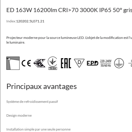
ED 163W 16200lm CRI>70 3000K IP65 50° gri
POWERLUG LED
Index:
120202.5L071.21
Projecteur moderne pour la source lumineuse LED.
Projecteur moderne pour la source lumineuse LED.
L'objet de la modification est 
Système de refroidissement passif
le luminaire.
Design moderne
Installation simple par une seule personne
fiabilité
Haute efficacité jusqu'à 178 lm/W
Principaux avantages
Application
Système de refroidissement passif
entrepôts, façades, industriel, métro, parkings, routes
Design moderne
Disponible sur demande
CLO, DIM 1..10V
Installation simple par une seule personne