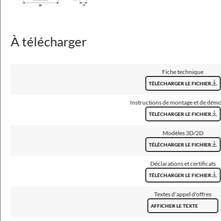
Façon d'éclairage
direct
À télécharger
Type d'optique
lentille
Fiche technique
Diffuseur
verre trempé
TÉLÉCHARGER LE FICHIER
Instructions de montage et de dém
Température de couleur [K]
3000, 4000
TÉLÉCHARGER LE FICHIER
Modèles 3D/2D
Angle de faisceau
25°, 50°, asymétrique-très ample, asymétrique-étroit
TÉLÉCHARGER LE FICHIER
Déclarations et certificats
CRI/Ra
TÉLÉCHARGER LE FICHIER
>70, >80
Textes d'appel d'offres
Les démarches de MacAdam
AFFICHER LE TEXTE
5