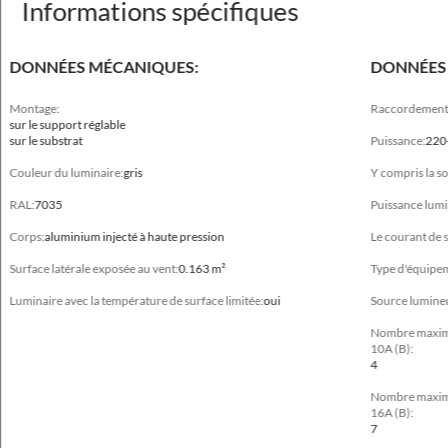
Informations spécifiques
DONNÉES MÉCANIQUES:
DONNÉES 
Montage:
Raccordement 
Données mécaniques
sur le support réglable
sur le substrat
Puissance:
220
Montage
Couleur du luminaire:
gris
Y compris la s
sur le support réglable, sur le substrat
RAL:
7035
Puissance lumi
Couleur du luminaire
Corps:
aluminium injecté à haute pression
Le courant de s
gris
Surface latérale exposée au vent:
0.163 m²
Type d'équipe
Température de fonctionnement [°C]
Luminaire avec la température de surface limitée:
oui
Source lumine
-40 ... +35 (-40 ... +45)*, -40 ... +45 (-40 ... +55)*
Nombre maximum
RAL
10A (B):
4
7035
Nombre maximum
Corps
16A (B):
7
aluminium injecté à haute pression