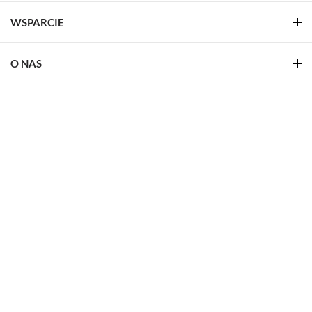
WSPARCIE
O NAS
REALIZACJE
STREFA WSPARCIA
ŚLEDŹ NAS
Facebook
Linkedin
YouTube
Pinterest
Kwestie prawne
Polityka prywatności
LUG. S.A. © 2026