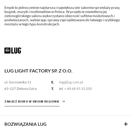
Empik to jednocześnie najstarsza i największa sieć salonów sprzedaży prasy,
książek, muzyki i multimediów w Polsce. W projekcie oświetlenia jej
zielonogórskiego salonu wykorzystano obecność sufitów modułowych i
podwieszanych, wybierając oprawy zaprojektowane do łatwego i szybkiego
montażu w tego typu konstrukcjach.
LUG LIGHT FACTORY SP. Z O.O.
ul. Gorzowska 11
E.
lug@lug.com.pl
65-127 Zielona Góra
T.
tel.
+ 48 68 45 33 200
ZNAJDŹ BIURO W SWOIM REGIONIE
ROZWIĄZANIA LUG