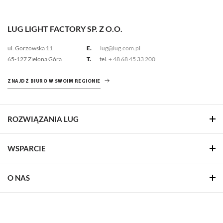
LUG LIGHT FACTORY SP. Z O.O.
ul. Gorzowska 11
E.
lug@lug.com.pl
65-127 Zielona Góra
T.
tel.
+ 48 68 45 33 200
ZNAJDŹ BIURO W SWOIM REGIONIE
ROZWIĄZANIA LUG
WSPARCIE
O NAS
REALIZACJE