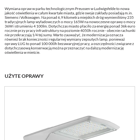
Wymiana opraw w parku technologicznym Preussen w Ludwigsfelde to nowa
jakość oświetlenia w całym kwartale miasta, gdzie swoje zakłady posiadają m.in.
Siemens i Volkswagen. Na ponad 6,9 kilometra miejskich dróg wymieniliśmy 235
tradycyjnych lamp wyładowczych o mocy 165W na nowoczesne oprawy o mocy
36W i strumieniu 4 100lm. Dotychczas miasto płaciło za energię ponad 36k euro
rocznie przy pracy infrastruktury na poziomie 4050h rocznie - obecnie rachunki
nie przekraczają 1/4 tej sumy. Warto zauważyć, że modernizacja oznacza
również brak konieczności regularnej wymiany zepsutych lamp, ponieważ
oprawy LUG to ponad 100 000h bezawaryjnej pracy, a oszczędności związane z
dotychczasową konserwacją można przeznaczyć na dalszą modernizację
oświetlenia w mieście.
UŻYTE OPRAWY