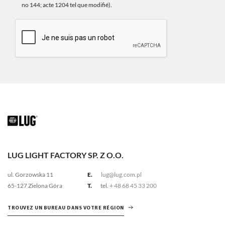
no 144; acte 1204 tel que modifié).
LUG LIGHT FACTORY SP. Z O.O.
ul. Gorzowska 11
E.
lug@lug.com.pl
65-127 Zielona Góra
T.
tel.
+ 48 68 45 33 200
TROUVEZ UN BUREAU DANS VOTRE RÉGION