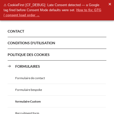
✕
⚠ CookieFirst [CF_DEBUG]: Late Consent detected — a Google
tag fired before Consent Mode defaults were set.
How to fix: GTG
/ consent load order →
CONTACT
CONDITIONS D'UTILISATION
POLITIQUE DES COOKIES
FORMULAIRES
Formulaire de contact
Formulaire bespoke
formulaire Custom
Recruitment form