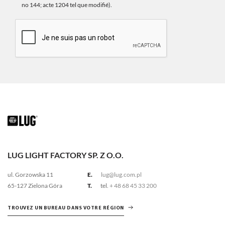
no 144; acte 1204 tel que modifié).
LUG LIGHT FACTORY SP. Z O.O.
ul. Gorzowska 11
E.
lug@lug.com.pl
65-127 Zielona Góra
T.
tel.
+ 48 68 45 33 200
TROUVEZ UN BUREAU DANS VOTRE RÉGION