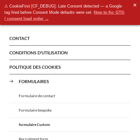
✕
⚠ CookieFirst [CF_DEBUG]: Late Consent detected — a Google
tag fired before Consent Mode defaults were set.
How to fix: GTG
/ consent load order →
CONTACT
CONDITIONS D'UTILISATION
POLITIQUE DES COOKIES
FORMULAIRES
Formulaire de contact
Formulaire bespoke
formulaire Custom
Recruitment form